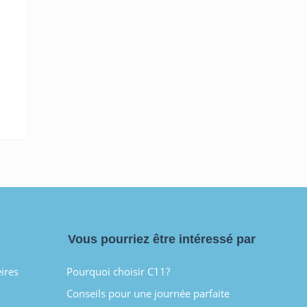
Vous pourriez être intéressé par
eires
Pourquoi choisir C11?
Conseils pour une journée parfaite