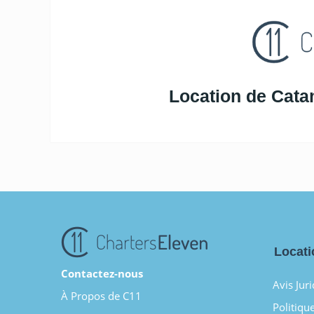
Location de Cata
Locati
Contactez-nous
Avis Jur
À Propos de C11
Politique