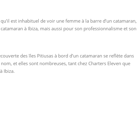
e qu’il est inhabituel de voir une femme à la barre d’un catamaran,
e catamaran à Ibiza, mais aussi pour son professionnalisme et son
écouverte des îles Pitiusas à bord d’un catamaran se reflète dans
 nom, et elles sont nombreuses, tant chez Charters Eleven que
 Ibiza.
Ducordon
Laetitia P
Sara H.