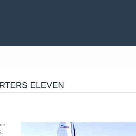
ARTERS ELEVEN
me
2.