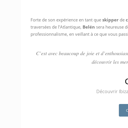
"Super expérience avec Federico
Federico et Belen sont une te
Une merveilleuse journée au c
et nous ont fait découvrir de 
nous ont fait découvrir tout le S
voile, respectueux de l’enviro
Forte de son expérience en tant que
skipper
de
esprit ouvert et très accuei
plus limpide d'Ibiza!! Ils s
fait partager le cou
traversées de l’Atlantique,
Belén
sera heureuse de
respectueux de l'environnement 
approche pleine d’humour. 
professionnalisme, en veillant à ce que vous pas
fonds marins (paddle masques, 
catamaran magnifique Geronim
que cela: un arrêt dans une p
souvenirs inoubliab
C’est avec beaucoup de joie et d’enthousias
snorkeling et des infos intéress
découvrir les mer
une famille de dauphins
Découvrir Ibiz