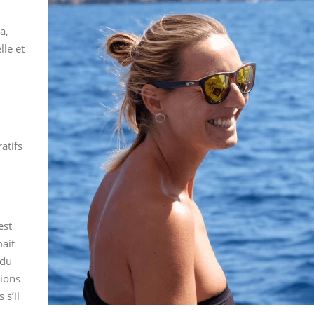
a,
lle et
atifs
est
ait
 du
tions
 s’il