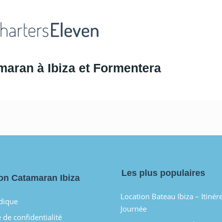
maran à Ibiza et Formentera
Les plus populaires
on Catamaran Ibiza
Location Bateau Ibiza – Itinér
idique
Journée
 de confidentialité