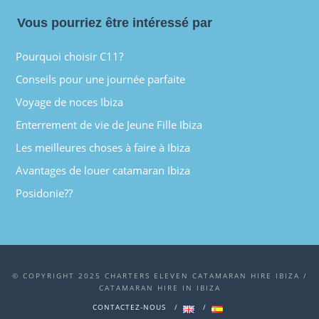
Vous pourriez être intéressé par
Pourquoi choisir C11?
Conseils pour une journée parfaite
Voyage de noces Ibiza
Enterrement de vie de Jeune Fille Ibiza
Les meilleures choses à faire à Ibiza
Avantages de louer catamaran Ibiza
Posidonie??
© COPYRIGHT 2025 CHARTERS ELEVEN CATAMARAN HIRE IBIZA /
CATAMARAN HIRE IN IBIZA
CONTACTEZ-NOUS