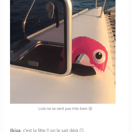
Lola ne se sent pas très bien 😛
Ibiza
, c’est la fête !! on le sait déjà 🙂