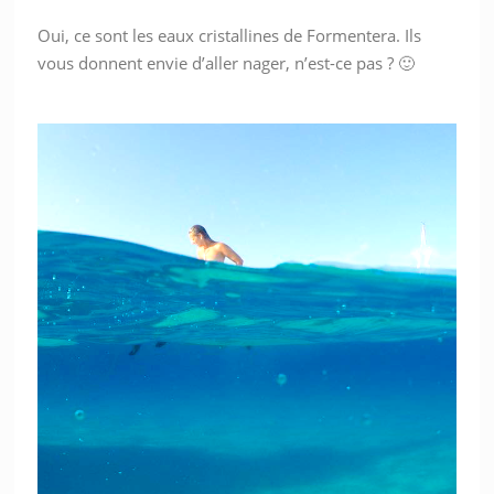
Oui, ce sont les eaux cristallines de Formentera. Ils
vous donnent envie d’aller nager, n’est-ce pas ? 🙂