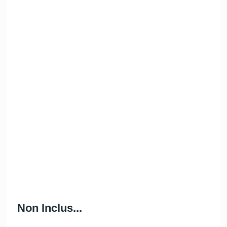
Équipement de
Grand réfrigérateur
Snorkel
Paddle Surf
De la bonne
humeur!
Non Inclus.
..