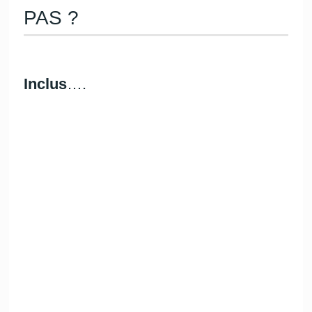
PAS ?
Inclus
….
Skipper
Essence
Taxes
Nettoyage final