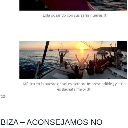
Lola posando con sus gafas nuevas !!!
Música en la puesta de sol es siempre imprescindible ( y si no
es Bachata mejor :P)
voz
IBIZA – ACONSEJAMOS NO