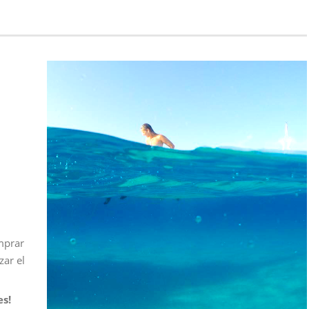
mprar
zar el
es!