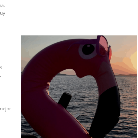
na.
muy
s
.
mejor.