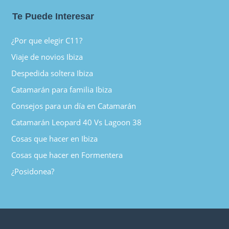
Te Puede Interesar
¿Por que elegir C11?
Viaje de novios Ibiza
Despedida soltera Ibiza
Catamarán para familia Ibiza
Consejos para un día en Catamarán
Catamarán Leopard 40 Vs Lagoon 38
Cosas que hacer en Ibiza
Cosas que hacer en Formentera
¿Posidonea?