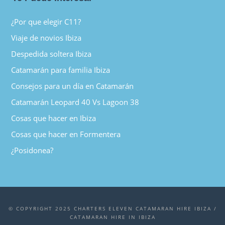
¿Por que elegir C11?
Viaje de novios Ibiza
Despedida soltera Ibiza
Catamarán para familia Ibiza
Consejos para un día en Catamarán
Catamarán Leopard 40 Vs Lagoon 38
Cosas que hacer en Ibiza
Cosas que hacer en Formentera
¿Posidonea?
© COPYRIGHT 2025 CHARTERS ELEVEN CATAMARAN HIRE IBIZA /
CATAMARAN HIRE IN IBIZA