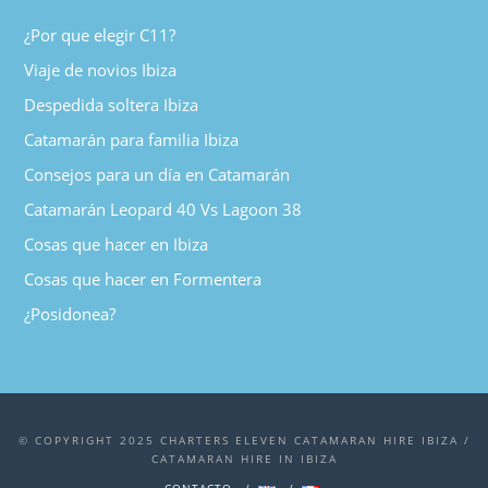
¿Por que elegir C11?
Viaje de novios Ibiza
Despedida soltera Ibiza
Catamarán para familia Ibiza
Consejos para un día en Catamarán
Catamarán Leopard 40 Vs Lagoon 38
Cosas que hacer en Ibiza
Cosas que hacer en Formentera
¿Posidonea?
© COPYRIGHT 2025 CHARTERS ELEVEN CATAMARAN HIRE IBIZA /
CATAMARAN HIRE IN IBIZA
CONTACTO