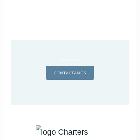
Raúl
Experiencia 10 "Más que un simple viaje
en Catamarán, una experiencia 10!. Fede
CONTÁCTANOS
y Belén son sin duda los mejores para
hacerte disfrutar de las islas. Barco
cuidado, limpio y con un trato
inmejorable. Sin duda un plus para
hacernos una experiencia inmejorable. Un
atardecer mágico. 200% recomendable"